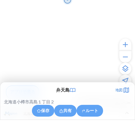
弁天島
地図
アプリで見る
北海道小樽市高島１丁目２
© ONE COMPATH © GeoTechnologies Inc.
保存
共有
ルート
北海道小樽市高島１丁目２