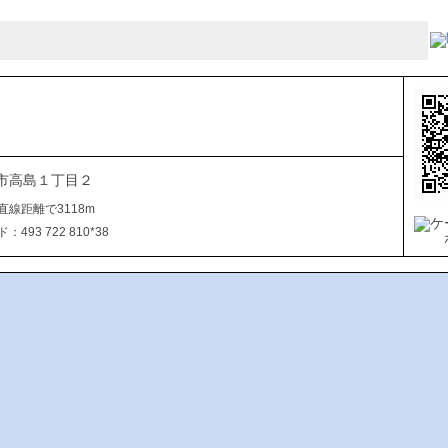
市高島１丁目２
直線距離で3118m
493 722 810*38