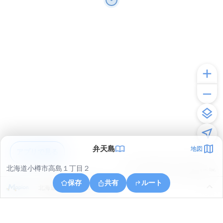
弁天島
地図
アプリで見る
北海道小樽市高島１丁目２
© ONE COMPATH © GeoTechnologies Inc.
保存
共有
ルート
北海道小樽市高島１丁目２