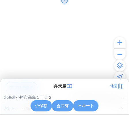
弁天島
地図
アプリで見る
北海道小樽市高島１丁目２
© ONE COMPATH © GeoTechnologies Inc.
保存
共有
ルート
住所の取得に失敗しました