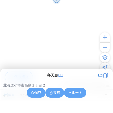
弁天島
地図
アプリで見る
北海道小樽市高島１丁目２
© ONE COMPATH © GeoTechnologies Inc.
保存
共有
ルート
住所の取得に失敗しました