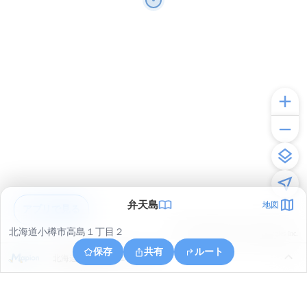
弁天島
地図
アプリで見る
北海道小樽市高島１丁目２
© ONE COMPATH © GeoTechnologies Inc.
保存
共有
ルート
北海道小樽市手宮１丁目６