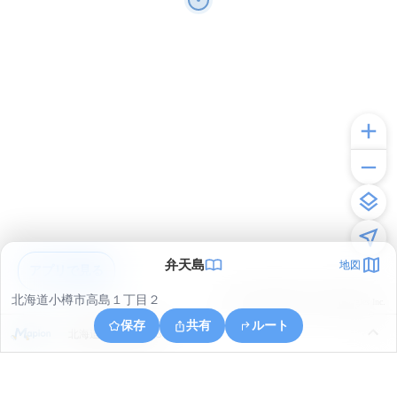
弁天島
地図
アプリで見る
北海道小樽市高島１丁目２
© ONE COMPATH © GeoTechnologies Inc.
保存
共有
ルート
北海道小樽市港町３