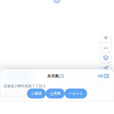
弁天島
地図
アプリで見る
北海道小樽市高島１丁目２
© ONE COMPATH © GeoTechnologies Inc.
保存
共有
ルート
北海道小樽市港町３