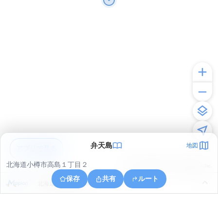
弁天島
地図
アプリで見る
北海道小樽市高島１丁目２
© ONE COMPATH © GeoTechnologies Inc.
保存
共有
ルート
北海道小樽市港町３