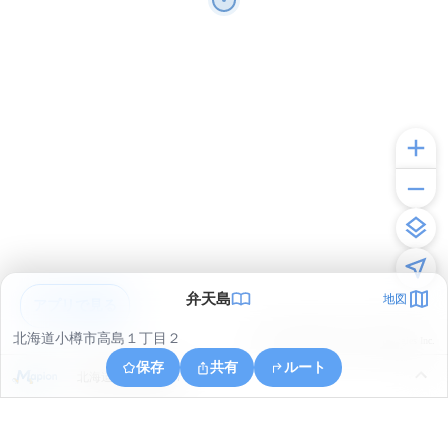
弁天島
地図
アプリで見る
北海道小樽市高島１丁目２
© ONE COMPATH © GeoTechnologies Inc.
保存
共有
ルート
北海道小樽市築港７