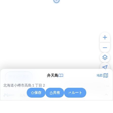
弁天島
地図
アプリで見る
北海道小樽市高島１丁目２
© ONE COMPATH © GeoTechnologies Inc.
保存
共有
ルート
北海道小樽市築港７