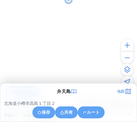
弁天島
地図
アプリで見る
北海道小樽市高島１丁目２
© ONE COMPATH © GeoTechnologies Inc.
保存
共有
ルート
北海道小樽市港町８