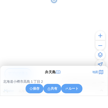
弁天島
地図
アプリで見る
北海道小樽市高島１丁目２
© ONE COMPATH © GeoTechnologies Inc.
保存
共有
ルート
北海道小樽市築港６