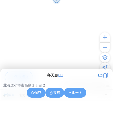
弁天島
地図
アプリで見る
北海道小樽市高島１丁目２
© ONE COMPATH © GeoTechnologies Inc.
保存
共有
ルート
北海道小樽市港町８