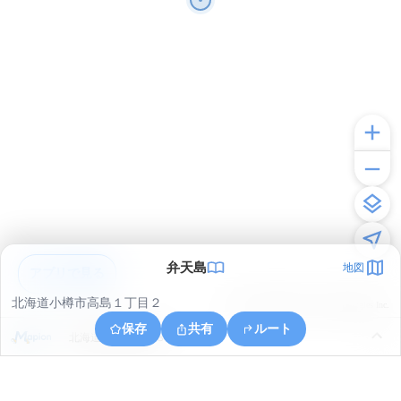
弁天島
地図
アプリで見る
北海道小樽市高島１丁目２
© ONE COMPATH © GeoTechnologies Inc.
保存
共有
ルート
北海道小樽市港町８