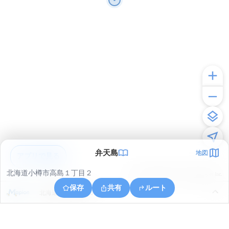
弁天島
地図
アプリで見る
北海道小樽市高島１丁目２
© ONE COMPATH © GeoTechnologies Inc.
保存
共有
ルート
北海道小樽市築港６