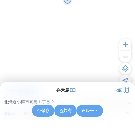
弁天島
地図
アプリで見る
北海道小樽市高島１丁目２
© ONE COMPATH © GeoTechnologies Inc.
保存
共有
ルート
北海道小樽市住吉町５