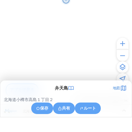
弁天島
地図
アプリで見る
北海道小樽市高島１丁目２
© ONE COMPATH © GeoTechnologies Inc.
保存
共有
ルート
北海道小樽市築港７