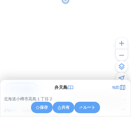
弁天島
地図
アプリで見る
北海道小樽市高島１丁目２
© ONE COMPATH © GeoTechnologies Inc.
保存
共有
ルート
北海道小樽市築港５