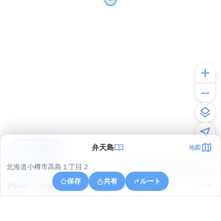
弁天島
地図
アプリで見る
北海道小樽市高島１丁目２
© ONE COMPATH © GeoTechnologies Inc.
保存
共有
ルート
北海道小樽市築港７