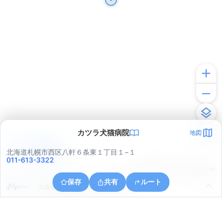
カツラ犬猫病院
地図
アプリで見る
北海道札幌市西区八軒６条東１丁目１−１
011-613-3322
© ONE COMPATH © GeoTechnologies Inc.
保存
共有
ルート
北海道札幌市北区新川４条２丁目５