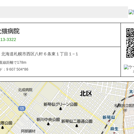
犬猫病院
613-3322
866 北海道札幌市西区八軒６条東１丁目１−１
直線距離で178m
9 607 504*86