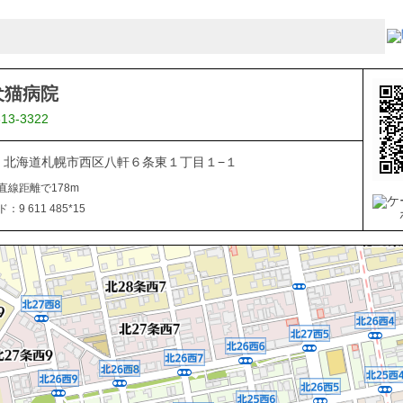
犬猫病院
613-3322
866 北海道札幌市西区八軒６条東１丁目１−１
直線距離で178m
9 611 485*15