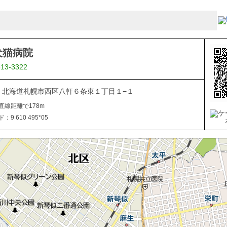
犬猫病院
613-3322
866 北海道札幌市西区八軒６条東１丁目１−１
直線距離で178m
9 610 495*05