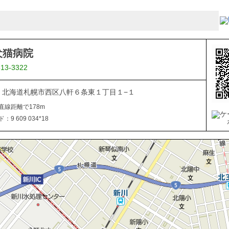
犬猫病院
613-3322
866 北海道札幌市西区八軒６条東１丁目１−１
直線距離で178m
9 609 034*18