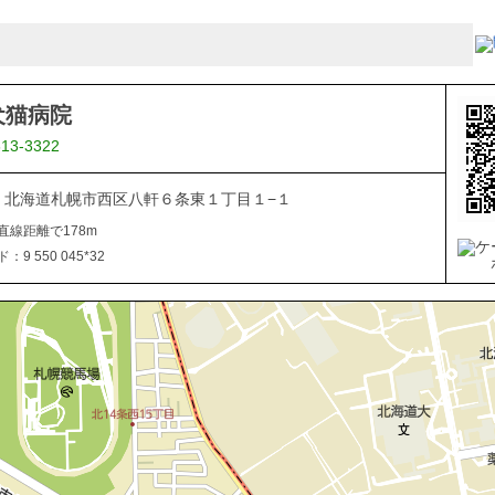
犬猫病院
613-3322
866 北海道札幌市西区八軒６条東１丁目１−１
直線距離で178m
9 550 045*32