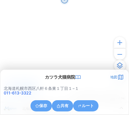
カツラ犬猫病院
地図
アプリで見る
北海道札幌市西区八軒６条東１丁目１−１
011-613-3322
© ONE COMPATH © GeoTechnologies Inc.
保存
共有
ルート
北海道札幌市北区北１２条西９丁目