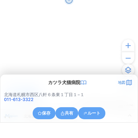
カツラ犬猫病院
地図
アプリで見る
北海道札幌市西区八軒６条東１丁目１−１
011-613-3322
© ONE COMPATH © GeoTechnologies Inc.
保存
共有
ルート
北海道札幌市北区北１２条西９丁目