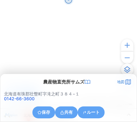
農産物直売所サムズ
地図
アプリで見る
北海道有珠郡壮瞥町字滝之町３８４−１
0142-66-3600
© ONE COMPATH © GeoTechnologies Inc.
保存
共有
ルート
北海道有珠郡壮瞥町字東湖畔