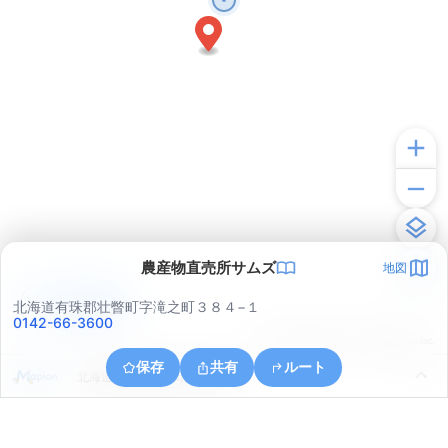
農産物直売所サムズ
地図
アプリで見る
北海道有珠郡壮瞥町字滝之町３８４−１
0142-66-3600
© ONE COMPATH © GeoTechnologies Inc.
保存
共有
ルート
北海道有珠郡壮瞥町字東湖畔