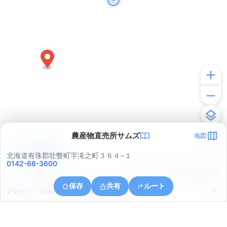
農産物直売所サムズ
地図
アプリで見る
北海道有珠郡壮瞥町字滝之町３８４−１
0142-66-3600
© ONE COMPATH © GeoTechnologies Inc.
保存
共有
ルート
北海道有珠郡壮瞥町字滝之町