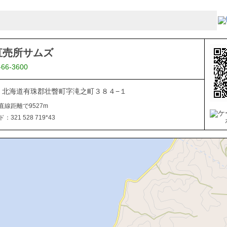
直売所サムズ
-66-3600
101 北海道有珠郡壮瞥町字滝之町３８４−１
直線距離で9527m
321 528 719*43