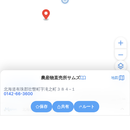
農産物直売所サムズ
地図
アプリで見る
北海道有珠郡壮瞥町字滝之町３８４−１
0142-66-3600
© ONE COMPATH © GeoTechnologies Inc.
保存
共有
ルート
北海道有珠郡壮瞥町字滝之町