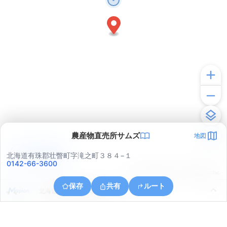
農産物直売所サムズ
地図
アプリで見る
北海道有珠郡壮瞥町字滝之町３８４−１
0142-66-3600
© ONE COMPATH © GeoTechnologies Inc.
保存
共有
ルート
北海道有珠郡壮瞥町字滝之町