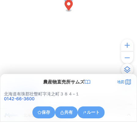
農産物直売所サムズ
地図
アプリで見る
北海道有珠郡壮瞥町字滝之町３８４−１
0142-66-3600
© ONE COMPATH © GeoTechnologies Inc.
保存
共有
ルート
北海道有珠郡壮瞥町字滝之町