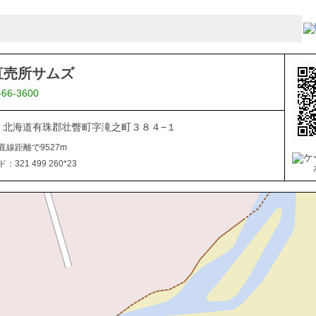
直売所サムズ
-66-3600
101 北海道有珠郡壮瞥町字滝之町３８４−１
直線距離で9527m
321 499 260*23