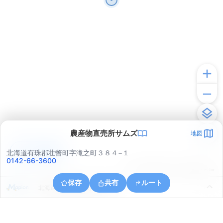
農産物直売所サムズ
地図
アプリで見る
北海道有珠郡壮瞥町字滝之町３８４−１
0142-66-3600
© ONE COMPATH © GeoTechnologies Inc.
保存
共有
ルート
北海道有珠郡壮瞥町字滝之町