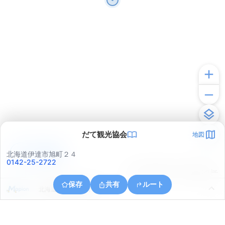
だて観光協会
地図
アプリで見る
北海道伊達市旭町２４
0142-25-2722
© ONE COMPATH © GeoTechnologies Inc.
保存
共有
ルート
北海道伊達市館山下町