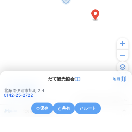
だて観光協会
地図
アプリで見る
北海道伊達市旭町２４
0142-25-2722
© ONE COMPATH © GeoTechnologies Inc.
保存
共有
ルート
北海道伊達市館山下町