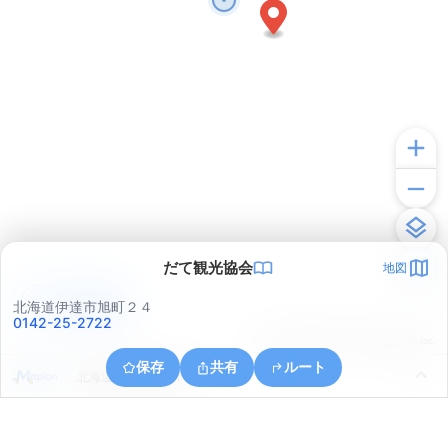
だて観光協会
地図
アプリで見る
北海道伊達市旭町２４
0142-25-2722
© ONE COMPATH © GeoTechnologies Inc.
保存
共有
ルート
北海道伊達市館山下町