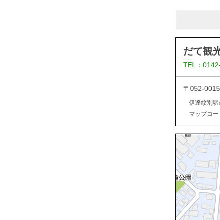
だて観
TEL：0142
〒052-0
伊達紋別駅
マップコード：