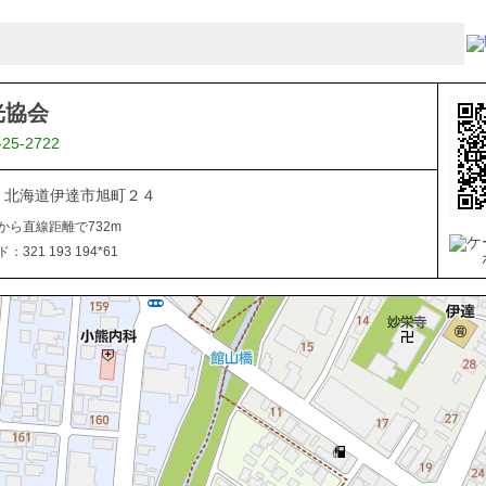
光協会
-25-2722
015 北海道伊達市旭町２４
から直線距離で732m
321 193 194*61