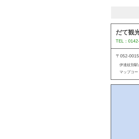
だて観
TEL：0142
〒052-0
伊達紋別駅
マップコード：