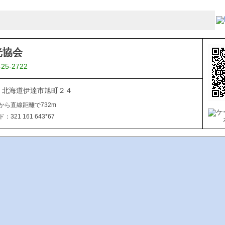
光協会
-25-2722
015 北海道伊達市旭町２４
から直線距離で732m
321 161 643*67