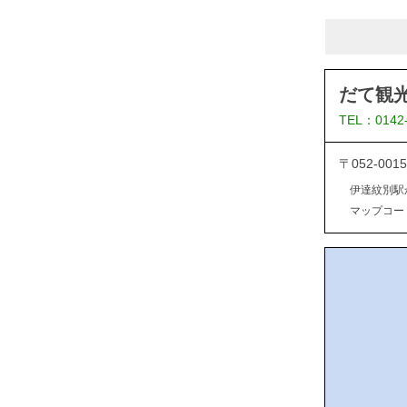
だて観
TEL：0142
〒052-0
伊達紋別駅
マップコード：