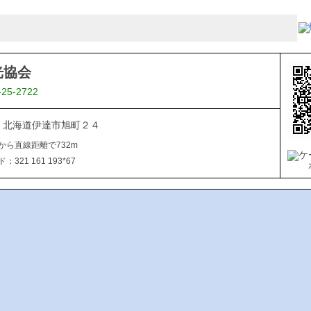
光協会
-25-2722
015 北海道伊達市旭町２４
から直線距離で732m
321 161 193*67