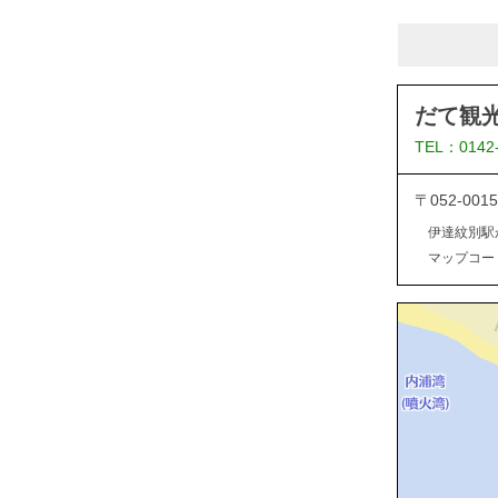
だて観
TEL：0142
〒052-0
伊達紋別駅
マップコード：