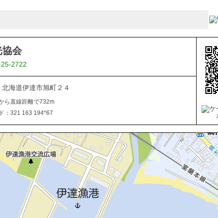
光協会
-25-2722
015 北海道伊達市旭町２４
から直線距離で732m
321 163 194*67