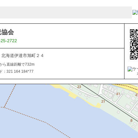
光協会
-25-2722
015 北海道伊達市旭町２４
から直線距離で732m
321 164 184*77