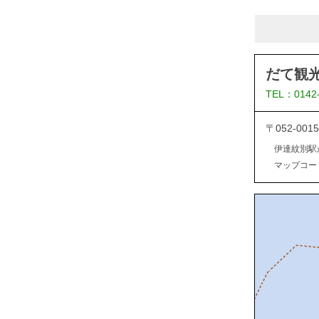
だて観
TEL：0142
〒052-0
伊達紋別駅
マップコード：