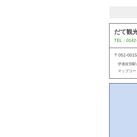
だて観
TEL：0142
〒052-0
伊達紋別駅
マップコード：