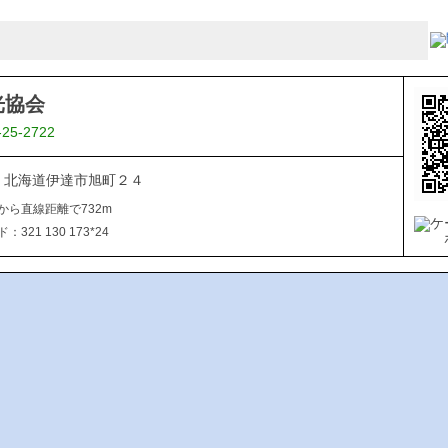
光協会
-25-2722
015 北海道伊達市旭町２４
から直線距離で732m
321 130 173*24