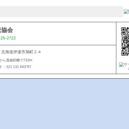
光協会
-25-2722
015 北海道伊達市旭町２４
から直線距離で732m
321 131 643*67