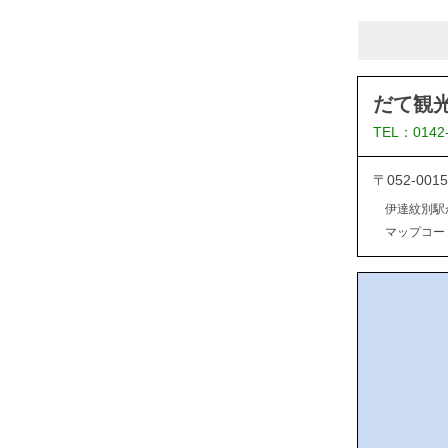
だて観
TEL：0142
〒052-0
伊達紋別駅
マップコード：