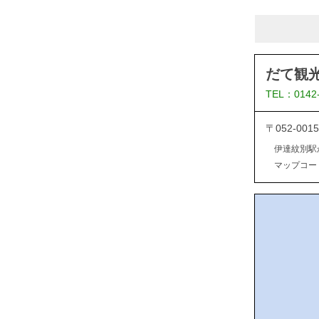
だて観
TEL：0142
〒052-0
伊達紋別駅
マップコード：