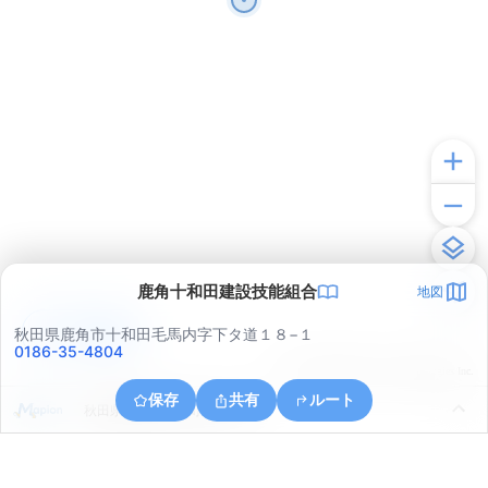
鹿角十和田建設技能組合
地図
アプリで見る
秋田県鹿角市十和田毛馬内字下タ道１８−１
0186-35-4804
© ONE COMPATH © GeoTechnologies Inc.
保存
共有
ルート
秋田県鹿角郡小坂町上向上鴇