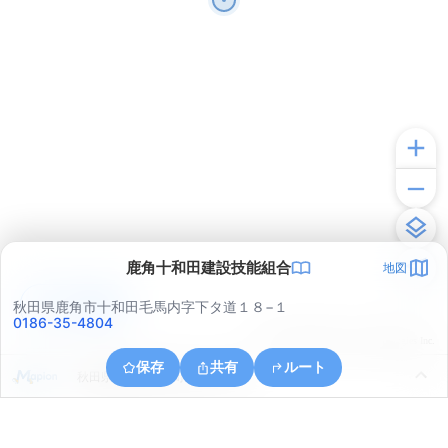
鹿角十和田建設技能組合
地図
アプリで見る
秋田県鹿角市十和田毛馬内字下タ道１８−１
0186-35-4804
© ONE COMPATH © GeoTechnologies Inc.
保存
共有
ルート
秋田県鹿角郡小坂町上向字上鴇